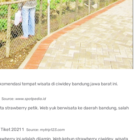
komendasi tempat wisata di ciwidey bandung jawa barat ini.
Source:
www.spotpedia.id
a strawberry petik. Web yuk berwisata ke daerah bandung, salah
Source:
mytrip123.com
awberry ini adalah dijamin. Web kebun strawberry ciwidey, wisata