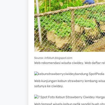
Source:
infokuh.blogspot.com
Web rekomendasi wisata ciwidey. Web daftar re
Web kunjungan kebun strawberry lembang wisat
satunya ke ciwidey.
Web tempat wisata kebun petik sendiri buah str