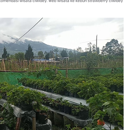
ekomendasi wisata ciwidey. Web wisata ke kebun strawberry ciwidey