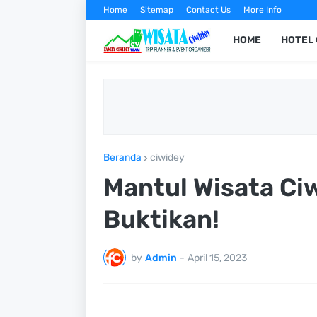
Home
Sitemap
Contact Us
More Info
HOME
HOTEL 
Beranda
ciwidey
Mantul Wisata Ci
Buktikan!
by
Admin
-
April 15, 2023