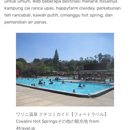
untuk umum. Web beberapa destinasi menarik misalnya
kampung cai ranca upas, happyfarm ciwidey, perkebunan
teh rancabali, kawah putih, cimanggu hot spring, dan
pemandian air panas.
ワリニ温泉 クチコミガイド【フォートラベル】
Ciwalini Hot Springsその他の観光地 from
4travel.jp