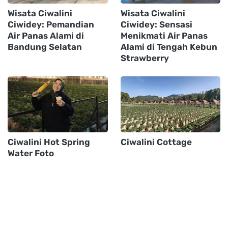
Wisata Ciwalini
Wisata Ciwalini
Ciwidey: Pemandian
Ciwidey: Sensasi
Air Panas Alami di
Menikmati Air Panas
Bandung Selatan
Alami di Tengah Kebun
Strawberry
Ciwalini Hot Spring
Ciwalini Cottage
Water Foto