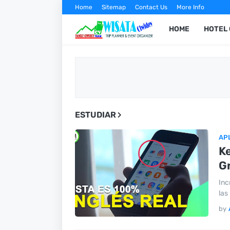
Home
Sitemap
Contact Us
More Info
HOME
HOTEL 
ESTUDIAR
AP
Ke
Gr
Inc
las
by