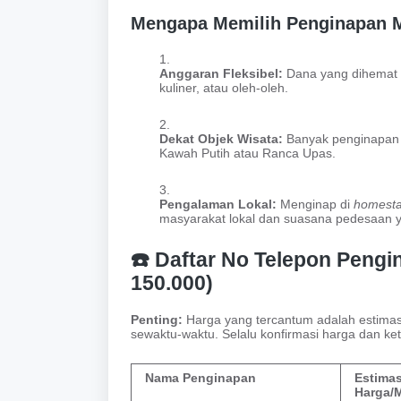
Mengapa Memilih Penginapan M
Anggaran Fleksibel:
Dana yang dihemat da
kuliner, atau oleh-oleh.
Dekat Objek Wisata:
Banyak penginapan m
Kawah Putih atau Ranca Upas.
Pengalaman Lokal:
Menginap di
homest
masyarakat lokal dan suasana pedesaan y
☎️ Daftar No Telepon Pengi
150.000)
Penting:
Harga yang tercantum adalah estima
sewaktu-waktu. Selalu konfirmasi harga dan k
Nama Penginapan
Estimas
Harga/