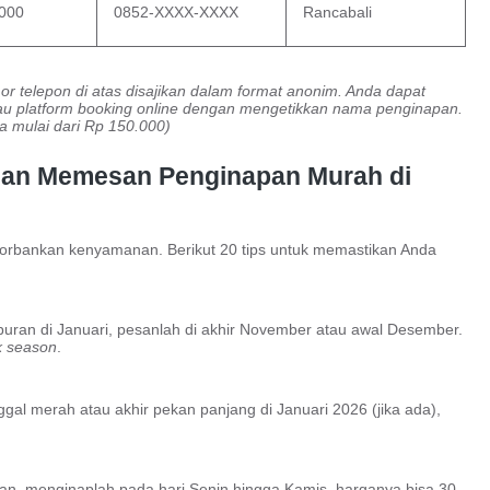
000
0852-XXXX-XXXX
Rancabali
r telepon di atas disajikan dalam format anonim. Anda dapat
au platform booking online dengan mengetikkan nama penginapan.
 mulai dari Rp 150.000)
 dan Memesan Penginapan Murah di
orbankan kenyamanan. Berikut 20 tips untuk memastikan Anda
buran di Januari, pesanlah di akhir November atau awal Desember.
 season
.
ggal merah atau akhir pekan panjang di Januari 2026 (jika ada),
n, menginaplah pada hari Senin hingga Kamis, harganya bisa 30-