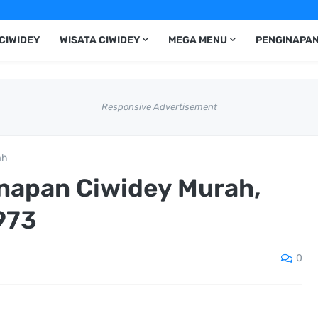
CIWIDEY
WISATA CIWIDEY
MEGA MENU
PENGINAPAN
Responsive Advertisement
ah
napan Ciwidey Murah,
973
0