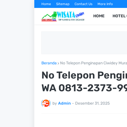
Home
Sitemap
Contact Us
More Info
HOME
HOTEL 
Beranda
No Telepon Penginapan Ciwidey Mur
No Telepon Pengi
WA 0813-2373-9
by
Admin
-
Desember 31, 2025