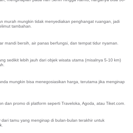
n murah mungkin tidak menyediakan penghangat ruangan, jadi
elimut tambahan.
r mandi bersih, air panas berfungsi, dan tempat tidur nyaman.
yang sedikit lebih jauh dari objek wisata utama (misalnya 5-10 km)
ah.
 Anda mungkin bisa menegosiasikan harga, terutama jika menginap
n dan promo di platform seperti Traveloka, Agoda, atau Tiket.com.
w
dari tamu yang menginap di bulan-bulan terakhir untuk
k.