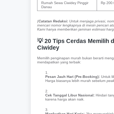
Rumah Sewa Ciwidey Pinggir
Rp 200.
Danau
(
Catatan Redaksi:
Untuk menjaga privasi, nomo
mencari nomor lengkapnya di mesin pencari at
Kami hanya memberikan jaminan estimasi harga
💡 20 Tips Cerdas Memilih
Ciwidey
Memilih penginapan murah bukan berarti meng
mendapatkan yang terbaik:
Pesan Jauh Hari (Pre-Booking):
Untuk li
Harga biasanya lebih murah sebelum
peak
Cek Tanggal Libur Nasional:
Hindari tan
karena harga akan naik.
Manfaatkan Hari Kerja:
Jika memungkinka