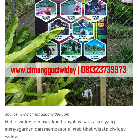
Source:
www.cimangguciwidey.com
Web ciwidey menawarkan banyak wisata alam yang
menyegarkan dan mempesona. Web tiket wisata ciwidey
valley.