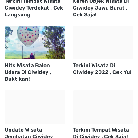
Terkini Tempat Wisata
Keren Objek Wisata Di
Ciwidey Terdekat , Cek
Ciwidey Jawa Barat ,
Langsung
Cek Saja!
Hits Wisata Balon
Terkini Wisata Di
Udara Di Ciwidey ,
Ciwidey 2022 , Cek Yu!
Buktikan!
Update Wisata
Terkini Tempat Wisata
Jembatan Ciwidey
Di Ciwidey , Cek Saja!