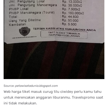
Source:
petawisatadunia.blogspot.com
Web harga tiket masuk curug tilu ciwidey perlu kamu tahu
untuk merencakan anggaran liburanmu. Travelspromo saat
ini tidak melakukan.