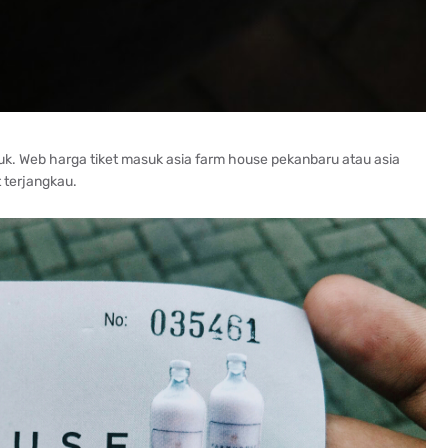
uk. Web harga tiket masuk asia farm house pekanbaru atau asia
 terjangkau.