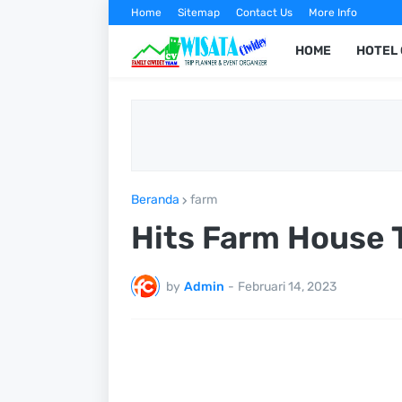
Home
Sitemap
Contact Us
More Info
HOME
HOTEL 
Beranda
farm
Hits Farm House T
by
Admin
-
Februari 14, 2023